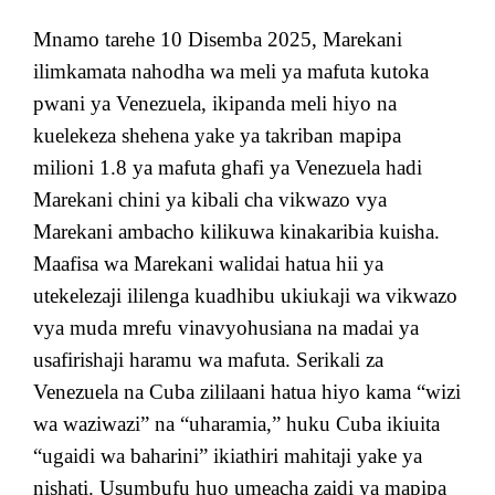
Mnamo tarehe 10 Disemba 2025, Marekani
ilimkamata nahodha wa meli ya mafuta kutoka
pwani ya Venezuela, ikipanda meli hiyo na
kuelekeza shehena yake ya takriban mapipa
milioni 1.8 ya mafuta ghafi ya Venezuela hadi
Marekani chini ya kibali cha vikwazo vya
Marekani ambacho kilikuwa kinakaribia kuisha.
Maafisa wa Marekani walidai hatua hii ya
utekelezaji ililenga kuadhibu ukiukaji wa vikwazo
vya muda mrefu vinavyohusiana na madai ya
usafirishaji haramu wa mafuta. Serikali za
Venezuela na Cuba zililaani hatua hiyo kama “wizi
wa waziwazi” na “uharamia,” huku Cuba ikiuita
“ugaidi wa baharini” ikiathiri mahitaji yake ya
nishati. Usumbufu huo umeacha zaidi ya mapipa