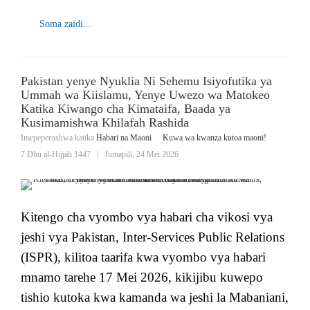
Soma zaidi...
Pakistan yenye Nyuklia Ni Sehemu Isiyofutika ya
Ummah wa Kiislamu, Yenye Uwezo wa Matokeo
Katika Kiwango cha Kimataifa, Baada ya
Kusimamishwa Khilafah Rashida
Imepeperushwa katika
Habari na Maoni
Kuwa wa kwanza kutoa maoni!
7 Dhu al-Hijjah 1447
|
Jumapili, 24 Mei 2026
Kitengo cha vyombo vya habari cha vikosi vya
jeshi vya Pakistan, Inter-Services Public Relations
(ISPR), kilitoa taarifa kwa vyombo vya habari
mnamo tarehe 17 Mei 2026, kikijibu kuwepo
tishio kutoka kwa kamanda wa jeshi la Mabaniani,