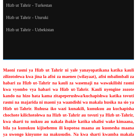
Hizb ut Tahrir - Turkestan
Hizb ut Tahrir - Uturuki
Hizb ut Tahrir - Uzbekistan
Maoni rasmi ya Hizb ut Tahrir ni yale yanayopatikana katika kauli
zilizotolewa kwa jina la afisi za maeneo (wilayaat), afisi mbalimbali za
habari za Hizb ut-Tahrir na kauli za wasemaji na wawakilishi rasmi
kwa vyombo vya habari wa Hizb ut-Tahrir. Kauli nyengine zozote
kando na hizo hata kama zitapeperushwa/kuchapishwa katika tovuti
rasmi na majarida ni maoni ya waandishi wa makala husika na sio ya
Hizb ut-Tahrir. Ruhusa iko wazi kunakili, kunukuu au kuchapisha
chochote kilichotolewa na Hizb ut-Tahrir au tovuti ya Hizb ut-Tahrir,
kwa sharti tu nukuu au nakala ibakie katika uhalisi wake kimaana,
bila ya kunukuu kijisehemu ili kupotoa maana au kuonesha maana
ya uwongo kinyume na makusudio. Na kwa sharti kwamba makala