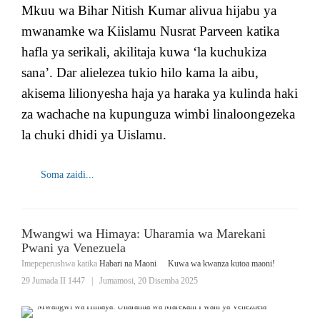
Mkuu wa Bihar Nitish Kumar alivua hijabu ya
mwanamke wa Kiislamu Nusrat Parveen katika
hafla ya serikali, akilitaja kuwa ‘la kuchukiza
sana’. Dar alielezea tukio hilo kama la aibu,
akisema lilionyesha haja ya haraka ya kulinda haki
za wachache na kupunguza wimbi linaloongezeka
la chuki dhidi ya Uislamu.
Soma zaidi...
Mwangwi wa Himaya: Uharamia wa Marekani
Pwani ya Venezuela
Imepeperushwa katika
Habari na Maoni
Kuwa wa kwanza kutoa maoni!
29 Jumada II 1447
|
Jumamosi, 20 Disemba 2025