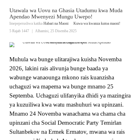
Utawala wa Uovu na Ghasia Utadumu kwa Muda
Apendao Mwenyezi Mungu Uwepo!
Imepeperushwa katika
Habari na Maoni
Kuwa wa kwanza kutoa maoni!
5 Rajab 1447
|
Alhamisi, 25 Disemba 2025
Muhula wa bunge ulitarajiwa kuisha Novemba
2026, lakini rais alivunja bunge baada ya
wabunge wanaounga mkono rais kuanzisha
uchaguzi wa mapema wa bunge mnamo 25
Septemba. Uchaguzi ulifanyika dhidi ya mazingira
ya kuzuiliwa kwa watu mashuhuri wa upinzani.
Mnamo 24 Novemba wanachama wa chama cha
upinzani cha Social Democratic Party Temirlan
Sultanbekov na Ermek Ermatov, mwana wa rais