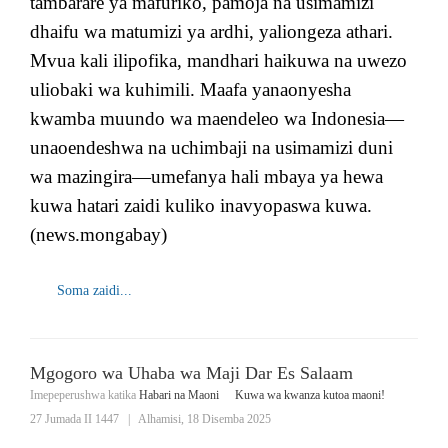
tambarare ya mafuriko, pamoja na usimamizi
dhaifu wa matumizi ya ardhi, yaliongeza athari.
Mvua kali ilipofika, mandhari haikuwa na uwezo
uliobaki wa kuhimili. Maafa yanaonyesha
kwamba muundo wa maendeleo wa Indonesia—
unaoendeshwa na uchimbaji na usimamizi duni
wa mazingira—umefanya hali mbaya ya hewa
kuwa hatari zaidi kuliko inavyopaswa kuwa.
(news.mongabay)
Soma zaidi...
Mgogoro wa Uhaba wa Maji Dar Es Salaam
Imepeperushwa katika
Habari na Maoni
Kuwa wa kwanza kutoa maoni!
27 Jumada II 1447
|
Alhamisi, 18 Disemba 2025