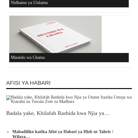
Nidhamu ya Uislamu
Muundo wa Chama
AFISI YA HABARI
Badala yake, Khilafah Rashida kwa Njia ya…
Mabadiliko katika Afisi ya Habari ya Hizb ut Tahrir /
Wilaya…