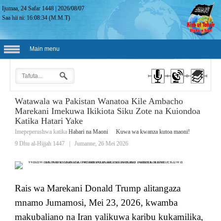
Ijumaa, 24 Safar 1448
|
2026/08/07
Saa hii ni:
16:08:35
(M.M.T)
Main menu
Watawala wa Pakistan Wanatoa Kile Ambacho
Marekani Imekuwa Ikikiota Siku Zote na Kuiondoa
Katika Hatari Yake
Imepeperushwa katika
Habari na Maoni
Kuwa wa kwanza kutoa maoni!
9 Dhu al-Hijjah 1447
|
Jumanne, 26 Mei 2026
Rais wa Marekani Donald Trump alitangaza
mnamo Jumamosi, Mei 23, 2026, kwamba
makubaliano na Iran yalikuwa karibu kukamilika,