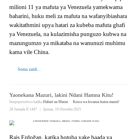
milioni 11 ya mafuta ya Venezuela yamekwama
baharini, huku meli za mafuta na wafanyibiashara
wakitathmini upya hatari za kubeba mafuta ghafi
ya Venezuela, na kulazimisha punguzo kubwa na
mazungumzo ya mikataba na wanunuzi muhimu
kama vile China.
Soma zaidi...
Yaonekana Mazuri, lakini Ndani Hamna Kitu!
Imepeperushwa katika
Habari na Maoni
Kuwa wa kwanza kutoa maoni!
28 Jumada II 1447
|
Ijumaa, 19 Disemba 2025
Rais Erdoğan, katika hotuba yake baada ya