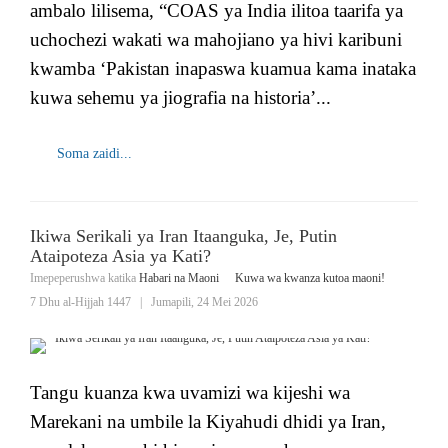
ambalo lilisema, “COAS ya India ilitoa taarifa ya
uchochezi wakati wa mahojiano ya hivi karibuni
kwamba ‘Pakistan inapaswa kuamua kama inataka
kuwa sehemu ya jiografia na historia’...
Soma zaidi...
Ikiwa Serikali ya Iran Itaanguka, Je, Putin
Ataipoteza Asia ya Kati?
Imepeperushwa katika
Habari na Maoni
Kuwa wa kwanza kutoa maoni!
7 Dhu al-Hijjah 1447
|
Jumapili, 24 Mei 2026
Tangu kuanza kwa uvamizi wa kijeshi wa
Marekani na umbile la Kiyahudi dhidi ya Iran,