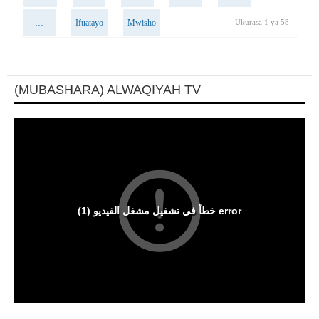
…
Ifuatayo
Mwisho
Ukurasa 1 ya 58
(MUBASHARA) ALWAQIYAH TV