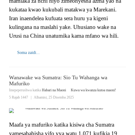
mamlaka za nchi hiyo zimeonyesha azma yao na
kukataa kwao kukubali matakwa ya Marekani.
Iran inaendelea kufuata sera huru ya kigeni
kulingana na maslahi yake. Uhusiano wake na
Urusi na China unatumika kama mfano wa hili.
Soma zaidi...
Wanawake wa Sumatra: Sio Tu Wahanga wa
Mafuriko
Imepeperushwa katika
Habari na Maoni
Kuwa wa kwanza kutoa maoni!
5 Rajab 1447
|
Alhamisi, 25 Disemba 2025
Maafa ya mafuriko katika kisiwa cha Sumatra
yamesababisha vifo vya watu 1,071 kufikia 19