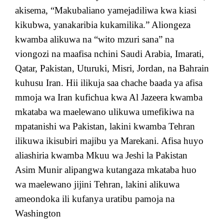
akisema, “Makubaliano yamejadiliwa kwa kiasi
kikubwa, yanakaribia kukamilika.” Aliongeza
kwamba alikuwa na “wito mzuri sana” na
viongozi na maafisa nchini Saudi Arabia, Imarati,
Qatar, Pakistan, Uturuki, Misri, Jordan, na Bahrain
kuhusu Iran. Hii ilikuja saa chache baada ya afisa
mmoja wa Iran kufichua kwa Al Jazeera kwamba
mkataba wa maelewano ulikuwa umefikiwa na
mpatanishi wa Pakistan, lakini kwamba Tehran
ilikuwa ikisubiri majibu ya Marekani. Afisa huyo
aliashiria kwamba Mkuu wa Jeshi la Pakistan
Asim Munir alipangwa kutangaza mkataba huo
wa maelewano jijini Tehran, lakini alikuwa
ameondoka ili kufanya uratibu pamoja na
Washington