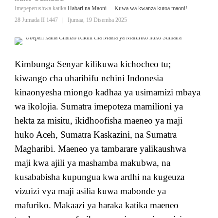
Imepeperushwa katika
Habari na Maoni
Kuwa wa kwanza kutoa maoni!
28 Jumada II 1447
|
Ijumaa, 19 Disemba 2025
Kimbunga Senyar kilikuwa kichocheo tu;
kiwango cha uharibifu nchini Indonesia
kinaonyesha miongo kadhaa ya usimamizi mbaya
wa ikolojia. Sumatra imepoteza mamilioni ya
hekta za misitu, ikidhoofisha maeneo ya maji
huko Aceh, Sumatra Kaskazini, na Sumatra
Magharibi. Maeneo ya tambarare yalikaushwa
maji kwa ajili ya mashamba makubwa, na
kusababisha kupungua kwa ardhi na kugeuza
vizuizi vya maji asilia kuwa mabonde ya
mafuriko. Makaazi ya haraka katika maeneo