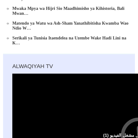
Mwaka Mpya wa Hijri Sio Maadhimisho ya Kihistoria, Bali
Mwan…
Matendo ya Watu wa Ash-Sham Yanathibitisha Kwamba Wao
Ndio W…
Serikali ya Tunisia Itaendelea na Uzembe Wake Hadi Lini na
K…
ALWAQIYAH TV