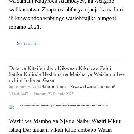
wa zamani Kadyrbek Atambayev, na wengine
walikamatwa. Zhaparov alifanya ujanja kama huo
ili kuwaondoa wabunge wasiohitajika bungeni
mnamo 2021.
Soma zaidi...
Dola ya Kitaifa ndiyo Kikwazo Kikubwa Zaidi
katika Kulinda Heshima na Maisha ya Waislamu Iwe
nchini India au Gaza
Imepeperushwa katika
Habari na Maoni
Kuwa wa kwanza kutoa maoni!
3 Rajab 1447
|
Jumanne, 23 Disemba 2025
Waziri wa Mambo ya Nje na Naibu Waziri Mkuu
Ishaq Dar alilaani vikali tukio ambapo Waziri