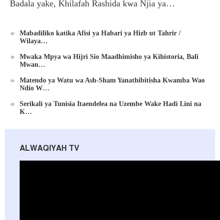
Badala yake, Khilafah Rashida kwa Njia ya…
Mabadiliko katika Afisi ya Habari ya Hizb ut Tahrir /
Wilaya…
Mwaka Mpya wa Hijri Sio Maadhimisho ya Kihistoria, Bali
Mwan…
Matendo ya Watu wa Ash-Sham Yanathibitisha Kwamba Wao
Ndio W…
Serikali ya Tunisia Itaendelea na Uzembe Wake Hadi Lini na
K…
ALWAQIYAH TV