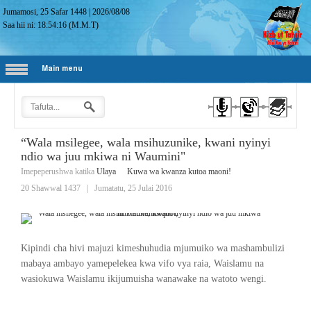
Jumamosi, 25 Safar 1448
|
2026/08/08
Saa hii ni:
18:54:17
(M.M.T)
Main menu
“Wala msilegee, wala msihuzunike, kwani nyinyi
ndio wa juu mkiwa ni Waumini"
Imepeperushwa katika
Ulaya
Kuwa wa kwanza kutoa maoni!
20 Shawwal 1437
|
Jumatatu, 25 Julai 2016
Kipindi cha hivi majuzi kimeshuhudia mjumuiko wa mashambulizi
mabaya ambayo yamepelekea kwa vifo vya raia, Waislamu na
wasiokuwa Waislamu ikijumuisha wanawake na watoto wengi.