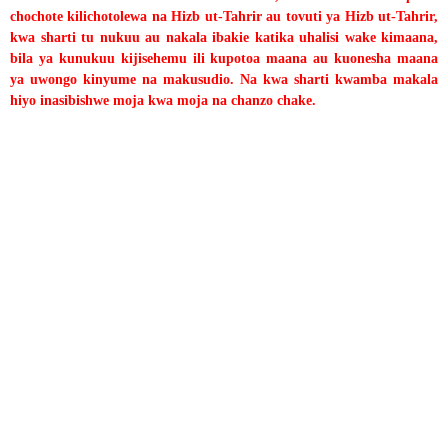
chochote kilichotolewa na Hizb ut-Tahrir au tovuti ya Hizb ut-Tahrir,
kwa sharti tu nukuu au nakala ibakie katika uhalisi wake kimaana,
bila ya kunukuu kijisehemu ili kupotoa maana au kuonesha maana
ya uwongo kinyume na makusudio. Na kwa sharti kwamba makala
hiyo inasibishwe moja kwa moja na chanzo chake.