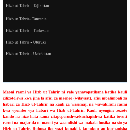
Hizb ut Tahrir - Tajikistan
Hizb ut Tahrir- Tanzania
Hizb ut Tahrir - Turkestan
Hizb ut Tahrir - Uturuki
Hizb ut Tahrir - Uzbekistan
Maoni rasmi ya Hizb ut Tahrir ni yale yanayopatikana katika kauli
zilizotolewa kwa jina la afisi za maeneo (wilayaat), afisi mbalimbali za
habari za Hizb ut-Tahrir na kauli za wasemaji na wawakilishi rasmi
kwa vyombo vya habari wa Hizb ut-Tahrir. Kauli nyengine zozote
kando na hizo hata kama zitapeperushwa/kuchapishwa katika tovuti
rasmi na majarida ni maoni ya waandishi wa makala husika na sio ya
Hizb ut-Tahrir. Ruhusa iko wazi kunakili, kunukuu au kuchapisha