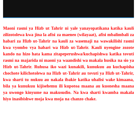
Maoni rasmi ya Hizb ut Tahrir ni yale yanayopatikana katika kauli
zilizotolewa kwa jina la afisi za maeneo (wilayaat), afisi mbalimbali za
habari za Hizb ut-Tahrir na kauli za wasemaji na wawakilishi rasmi
kwa vyombo vya habari wa Hizb ut-Tahrir. Kauli nyengine zozote
kando na hizo hata kama zitapeperushwa/kuchapishwa katika tovuti
rasmi na majarida ni maoni ya waandishi wa makala husika na sio ya
Hizb ut-Tahrir. Ruhusa iko wazi kunakili, kunukuu au kuchapisha
chochote kilichotolewa na Hizb ut-Tahrir au tovuti ya Hizb ut-Tahrir,
kwa sharti tu nukuu au nakala ibakie katika uhalisi wake kimaana,
bila ya kunukuu kijisehemu ili kupotoa maana au kuonesha maana
ya uwongo kinyume na makusudio. Na kwa sharti kwamba makala
hiyo inasibishwe moja kwa moja na chanzo chake.