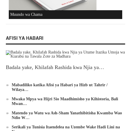
Muundo wa Chama
AFISI YA HABARI
Badala yake, Khilafah Rashida kwa Njia ya…
Mabadiliko katika Afisi ya Habari ya Hizb ut Tahrir /
Wilaya…
Mwaka Mpya wa Hijri Sio Maadhimisho ya Kihistoria, Bali
Mwan…
Matendo ya Watu wa Ash-Sham Yanathibitisha Kwamba Wao
Ndio W…
Serikali ya Tunisia Itaendelea na Uzembe Wake Hadi Lini na