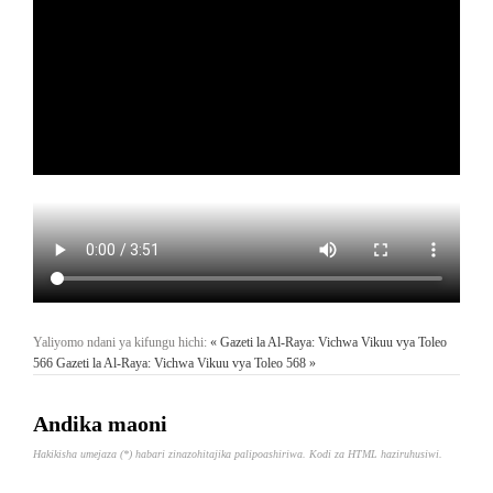
Yaliyomo ndani ya kifungu hichi:
« Gazeti la Al-Raya: Vichwa Vikuu vya Toleo
566
Gazeti la Al-Raya: Vichwa Vikuu vya Toleo 568 »
Andika maoni
Hakikisha umejaza (*) habari zinazohitajika palipoashiriwa. Kodi za HTML haziruhusiwi.