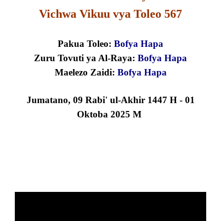
Vichwa Vikuu vya Toleo 567
Pakua Toleo:
B
o
f
y
a
H
a
pa
Zuru Tovuti ya Al-Raya:
Bofya Hapa
Maelezo Zaidi:
Bofya Hapa
Jumatano
,
09 Rabi' ul-Akhir
1447
H
- 01
Oktoba
2025 M