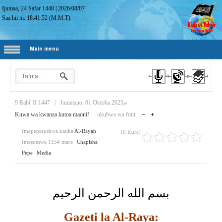
Ijumaa, 24 Safar 1448
|
2026/08/07
Saa hii ni:
18:41:53
(M.M.T)
Main menu
9 Rabi' II 1447
|
Jumatano, 01 Oktoba 2025م
Kuwa wa kwanza kutoa maoni!
ukubwa wa font
Imepeperushwa katika
Al-Rayah
(0 Kura)
Imesomwa 1154 mara
Chapisha
Pepe
Media
بسم الله الرحمن الرحيم
Gazeti la Al-Raya: